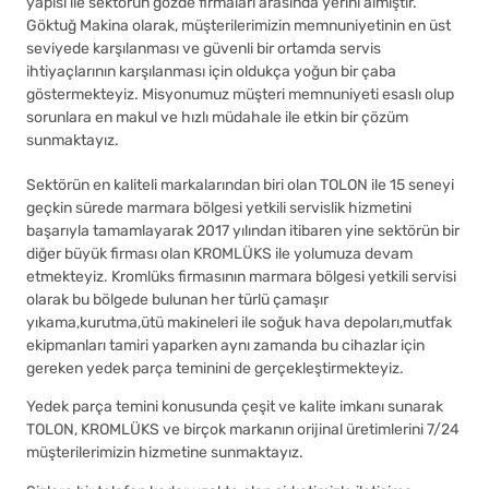
yapısı ile sektörün gözde firmaları arasında yerini almıştır.
Göktuğ Makina olarak, müşterilerimizin memnuniyetinin en üst
seviyede karşılanması ve güvenli bir ortamda servis
ihtiyaçlarının karşılanması için oldukça yoğun bir çaba
göstermekteyiz. Misyonumuz müşteri memnuniyeti esaslı olup
sorunlara en makul ve hızlı müdahale ile etkin bir çözüm
sunmaktayız.
Sektörün en kaliteli markalarından biri olan TOLON ile 15 seneyi
geçkin sürede marmara bölgesi yetkili servislik hizmetini
başarıyla tamamlayarak 2017 yılından itibaren yine sektörün bir
diğer büyük firması olan KROMLÜKS ile yolumuza devam
etmekteyiz. Kromlüks firmasının marmara bölgesi yetkili servisi
olarak bu bölgede bulunan her türlü çamaşır
yıkama,kurutma,ütü makineleri ile soğuk hava depoları,mutfak
ekipmanları tamiri yaparken aynı zamanda bu cihazlar için
gereken yedek parça teminini de gerçekleştirmekteyiz.
Yedek parça temini konusunda çeşit ve kalite imkanı sunarak
TOLON, KROMLÜKS ve birçok markanın orijinal üretimlerini 7/24
müşterilerimizin hizmetine sunmaktayız.