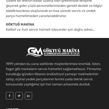
Sizlere bir telefon kadar uzakta olan şirketimizle iletişime
geçerek güler yüzlü personellerimizden gerekli destek ve bilgiyi
alabilir,kaydınızı oluşturarak en kısa sürede servis ve yedek
parça hizmetimizden yararlanabilirsiniz.
GÖKTUĞ MAKİNA
Kaliteli ve hızlı servis hizmeti isteyenler için doğru adres…
1999 yılından bu yana sektörde müşterilerimize kromlük, tolon,
fagor gibi markaların servis hizmetini sağlamaktayız. Firmamız
kurulduğu günden itibaren endüstriyel çamaşır makinelerinin
satışı, orjinal yedek parçalarının temini yada teknik servis
konusunda yaptığımız işin her zaman arkasında durduk.