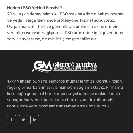
Neden IPSO Yetkili Servisi?
20 yılı aşkın deneyimimizle, IPSO makinelerinizin bakım, onarım
ve yedek parça temininde profesyonel hizmet sunuyoruz.
Uygun maliyetli, hızlı ve güvenilir çözümlerle makinelerinizin
verimli çalışmasını sağlıyoruz. IPSO ürünleriniz için güvenilir bir
servis arıyorsanız, bizimle iletişime geçebilirsiniz.
1999 yılından bu yana sektörde müşterilerimize kromlük, tolon,
fagor gibi markaların servis hizmetini sağlamaktayız. Firmamız
kurulduğu günden itibaren endüstriyel çamaşır makinelerinin
satışı, orjinal yedek parçalarının temini yada teknik servis
konusunda yaptığımız işin her zaman arkasında durduk.